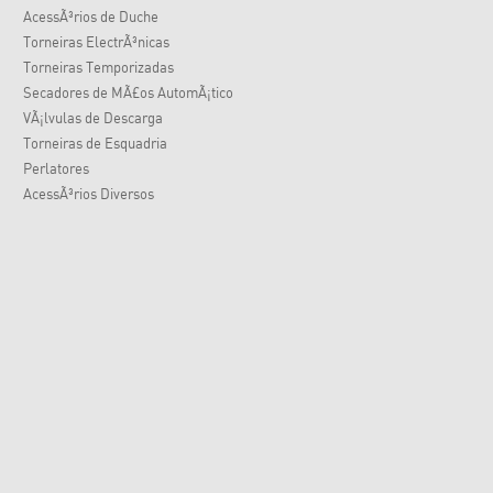
AcessÃ³rios de Duche
Torneiras ElectrÃ³nicas
Torneiras Temporizadas
Secadores de MÃ£os AutomÃ¡tico
VÃ¡lvulas de Descarga
Torneiras de Esquadria
Perlatores
AcessÃ³rios Diversos