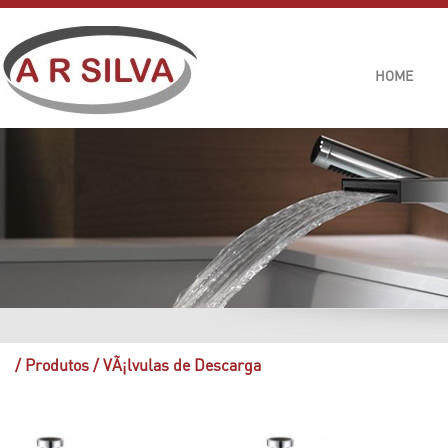
HOME
/
Produtos
/
VÃ¡lvulas de Descarga