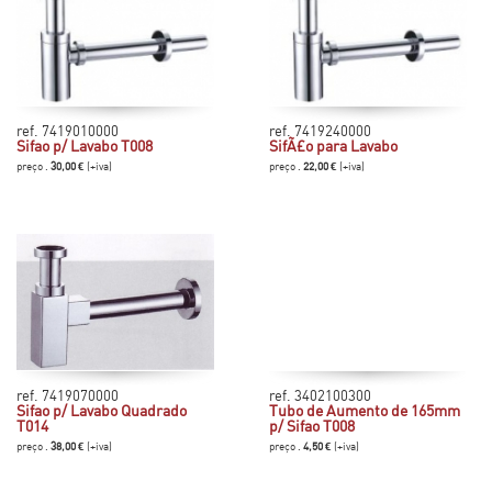
ref. 7419010000
ref. 7419240000
Sifao p/ Lavabo T008
SifÃ£o para Lavabo
preço .
30,00 €
(+iva)
preço .
22,00 €
(+iva)
ref. 7419070000
ref. 3402100300
Sifao p/ Lavabo Quadrado
Tubo de Aumento de 165mm
T014
p/ Sifao T008
preço .
38,00 €
(+iva)
preço .
4,50 €
(+iva)